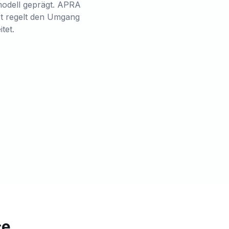
modell geprägt. APRA
Act regelt den Umgang
tet.
ce