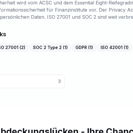
cherheit wird vom ACSC und dem Essential Eight-Reifegrad
ormationssicherheit für Finanzinstitute vor. Der Privacy 
 persönlichen Daten. ISO 27001 und SOC 2 sind weit verbrei
ks
SO 27001
(
2
)
SOC 2 Type 2
(
1
)
GDPR
(
1
)
ISO 42001
(
1
)
3
bdeckungslücken - Ihre Chan