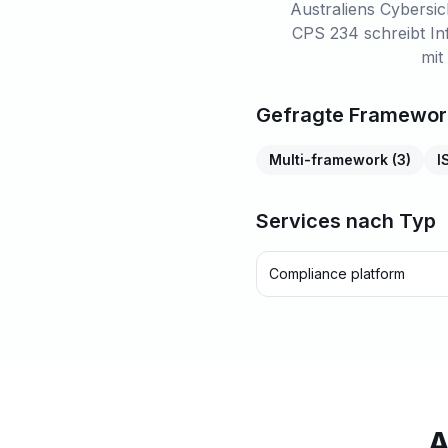
Australiens Cybersi
CPS 234 schreibt Inf
mit
Gefragte Framewor
Multi-framework
(
3
)
I
Services nach Typ
Compliance platform
A