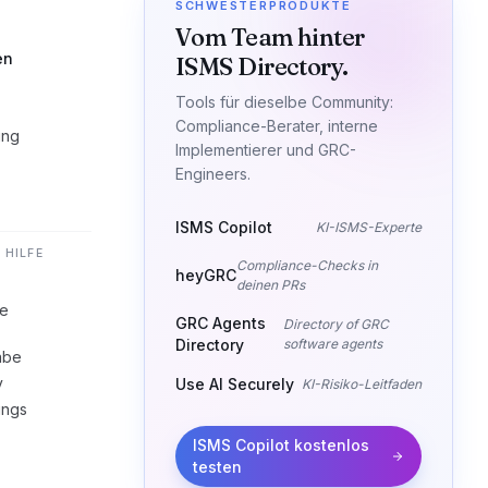
SCHWESTERPRODUKTE
Vom Team hinter
en
ISMS Directory.
Tools für dieselbe Community:
Compliance-Berater, interne
ung
Implementierer und GRC-
Engineers.
ISMS Copilot
KI-ISMS-Experte
 HILFE
Compliance-Checks in
heyGRC
deinen PRs
he
GRC Agents
Directory of GRC
Directory
software agents
abe
y
Use AI Securely
KI-Risiko-Leitfaden
ings
ISMS Copilot kostenlos
testen