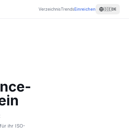
Verzeichnis
Trends
Einreichen
🇩🇪
DE
ance-
ein
t
für ihr ISO-