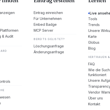
r finden
Eintrag erstellen
Lernen
 anzeigen
Eintrag einreichen
Live anseh
Für Unternehmen
Tools
Embed Badge
Trends
Plattformen
MCP Server
Unsere Wirk
g & Audit
Karte
BEREITS GELISTET?
Globus
Löschungsanfrage
Blog
DARD
Änderungsanfrage
VERTRAUEN &
FAQ
Wie die Suc
funktioniert
Unsere Aufg
ntrols
Transparenc
CHE
Vendor Warn
swesen
Über uns
n
Kontakt