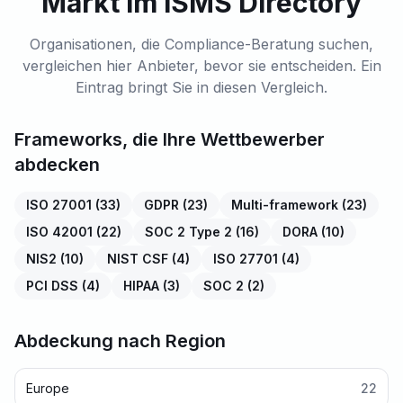
Markt im ISMS Directory
Organisationen, die Compliance-Beratung suchen,
vergleichen hier Anbieter, bevor sie entscheiden. Ein
Eintrag bringt Sie in diesen Vergleich.
Frameworks, die Ihre Wettbewerber
abdecken
ISO 27001
(
33
)
GDPR
(
23
)
Multi-framework
(
23
)
ISO 42001
(
22
)
SOC 2 Type 2
(
16
)
DORA
(
10
)
NIS2
(
10
)
NIST CSF
(
4
)
ISO 27701
(
4
)
PCI DSS
(
4
)
HIPAA
(
3
)
SOC 2
(
2
)
Abdeckung nach Region
Europe
22