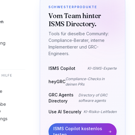
SCHWESTERPRODUKTE
Vom Team hinter
en
ISMS Directory.
Tools für dieselbe Community:
Compliance-Berater, interne
ung
Implementierer und GRC-
Engineers.
ISMS Copilot
KI-ISMS-Experte
 HILFE
Compliance-Checks in
heyGRC
deinen PRs
he
GRC Agents
Directory of GRC
Directory
software agents
abe
y
Use AI Securely
KI-Risiko-Leitfaden
ings
ISMS Copilot kostenlos
testen