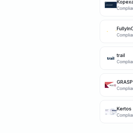
Kopex
Complia
FullyIn
Complia
trail
Complia
GRASP 
Complia
Kertos
Complia