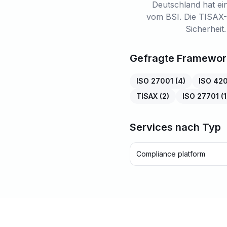
Deutschland hat ei
vom BSI. Die TISAX-Ze
Sicherheit
Gefragte Framewor
ISO 27001
(
4
)
ISO 42
TISAX
(
2
)
ISO 27701
(
1
Services nach Typ
Compliance platform