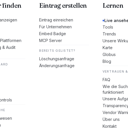
r finden
Eintrag erstellen
Lernen
 anzeigen
Eintrag einreichen
Live anseh
Für Unternehmen
Tools
Embed Badge
Trends
Plattformen
MCP Server
Unsere Wirk
g & Audit
Karte
BEREITS GELISTET?
Globus
Löschungsanfrage
Blog
DARD
Änderungsanfrage
VERTRAUEN &
FAQ
Wie die Suc
funktioniert
Unsere Aufg
ntrols
Transparenc
CHE
Vendor Warn
swesen
Über uns
n
Kontakt