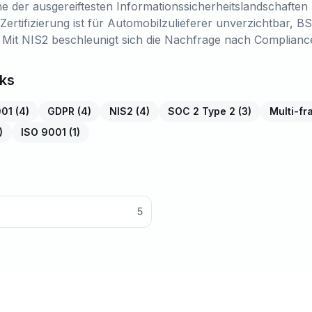
ne der ausgereiftesten Informationssicherheitslandschaften
rtifizierung ist für Automobilzulieferer unverzichtbar, BS
. Mit NIS2 beschleunigt sich die Nachfrage nach Complianc
ks
001
(
4
)
GDPR
(
4
)
NIS2
(
4
)
SOC 2 Type 2
(
3
)
Multi-f
)
ISO 9001
(
1
)
5