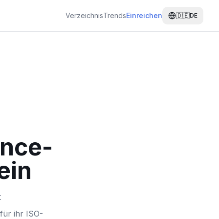
Verzeichnis
Trends
Einreichen
🇩🇪
DE
ance-
ein
t
ür ihr ISO-