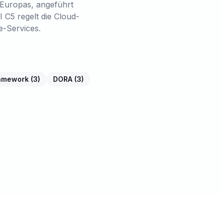
 Europas, angeführt
I C5 regelt die Cloud-
e-Services.
ramework
(
3
)
DORA
(
3
)