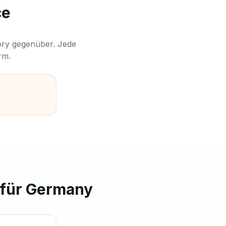
ce
ory gegenüber. Jede
rm.
 für Germany