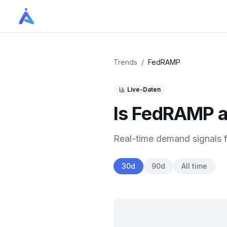
Trends
/
FedRAMP
Live-Daten
Is
FedRAMP
a
Real-time demand signals 
30d
90d
All time