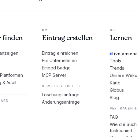
02
03
r finden
Eintrag erstellen
Lernen
 anzeigen
Eintrag einreichen
Live anseh
Für Unternehmen
Tools
Embed Badge
Trends
Plattformen
MCP Server
Unsere Wirk
g & Audit
Karte
BEREITS GELISTET?
Globus
Löschungsanfrage
Blog
DARD
Änderungsanfrage
VERTRAUEN &
FAQ
Wie die Suc
funktioniert