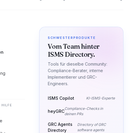
SCHWESTERPRODUKTE
Vom Team hinter
en
ISMS Directory.
Tools für dieselbe Community:
Compliance-Berater, interne
ung
Implementierer und GRC-
Engineers.
ISMS Copilot
KI-ISMS-Experte
 HILFE
Compliance-Checks in
heyGRC
deinen PRs
he
GRC Agents
Directory of GRC
Directory
software agents