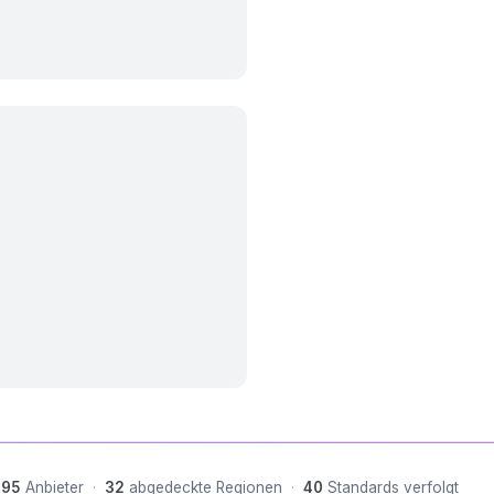
95
Anbieter
·
32
abgedeckte Regionen
·
40
Standards verfolgt