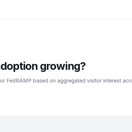
doption growing?
for
FedRAMP
based on aggregated visitor interest acr