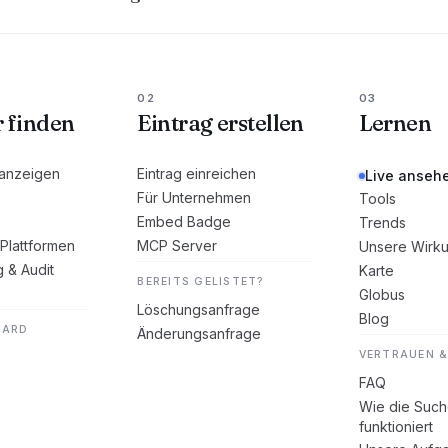
02
03
r finden
Eintrag erstellen
Lernen
 anzeigen
Eintrag einreichen
Live anseh
Für Unternehmen
Tools
Embed Badge
Trends
Plattformen
MCP Server
Unsere Wirk
g & Audit
Karte
BEREITS GELISTET?
Globus
Löschungsanfrage
Blog
DARD
Änderungsanfrage
VERTRAUEN &
FAQ
Wie die Suc
funktioniert