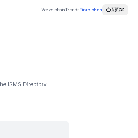
Verzeichnis
Trends
Einreichen
🇩🇪
DE
the ISMS Directory.