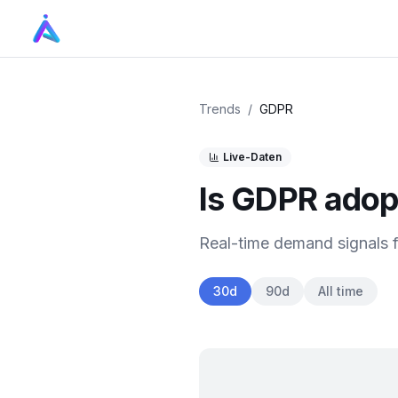
Trends
/
GDPR
Live-Daten
Is
GDPR
adop
Real-time demand signals 
30d
90d
All time