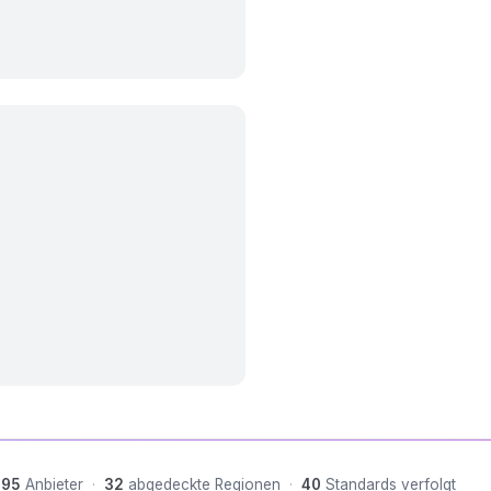
95
Anbieter
·
32
abgedeckte Regionen
·
40
Standards verfolgt