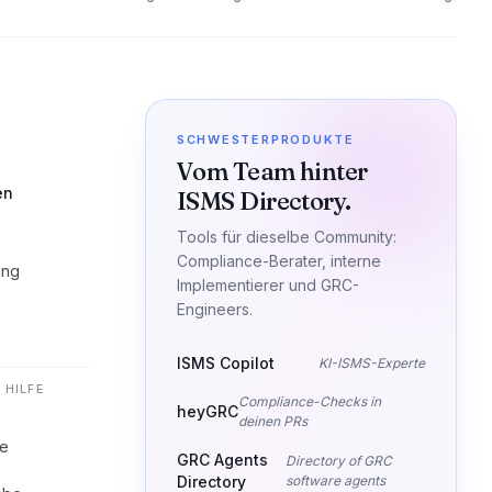
SCHWESTERPRODUKTE
Vom Team hinter
en
ISMS Directory.
Tools für dieselbe Community:
Compliance-Berater, interne
ung
Implementierer und GRC-
Engineers.
ISMS Copilot
KI-ISMS-Experte
 HILFE
Compliance-Checks in
heyGRC
deinen PRs
he
GRC Agents
Directory of GRC
Directory
software agents