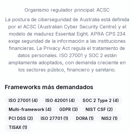
Organismo regulador principal: ACSC
La postura de ciberseguridad de Australia está definida
por el ACSC (Australian Cyber Security Centre) y el
modelo de madurez Essential Eight. APRA CPS 234
exige seguridad de la información a las instituciones
financieras. La Privacy Act regula el tratamiento de
datos personales. ISO 27001 y SOC 2 están
ampliamente adoptados, con demanda creciente en
los sectores público, financiero y sanitario.
Frameworks más demandados
ISO 27001
(
4
)
ISO 42001
(
4
)
SOC 2 Type 2
(
4
)
Multi-framework
(
4
)
GDPR
(
3
)
NIST CSF
(
2
)
PCI DSS
(
2
)
ISO 27701
(
1
)
DORA
(
1
)
NIS2
(
1
)
TISAX
(
1
)