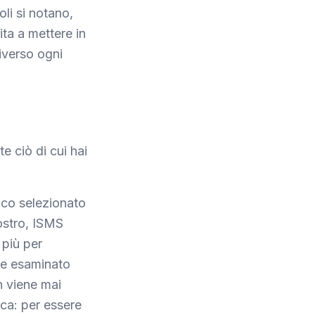
li si notano,
ita a mettere in
diverso ogni
te ciò di cui hai
enco selezionato
ostro, ISMS
 più per
re esaminato
n viene mai
rca: per essere