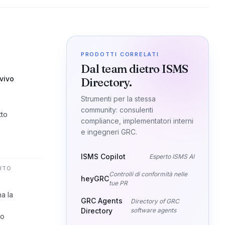
PRODOTTI CORRELATI
Dal team dietro ISMS
vivo
Directory.
Strumenti per la stessa
community: consulenti
tto
compliance, implementatori interni
e ingegneri GRC.
ISMS Copilot
Esperto ISMS AI
IUTO
Controlli di conformità nelle
heyGRC
tue PR
a la
GRC Agents
Directory of GRC
Directory
software agents
ro