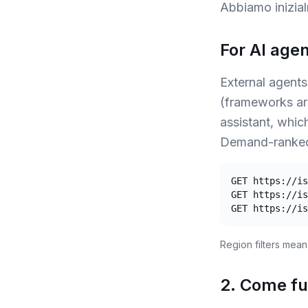
Abbiamo inizial
For AI age
External agents
(frameworks ar
assistant, whic
Demand-ranked s
GET https://is
GET https://is
GET https://is
Region filters mean
2. Come fu