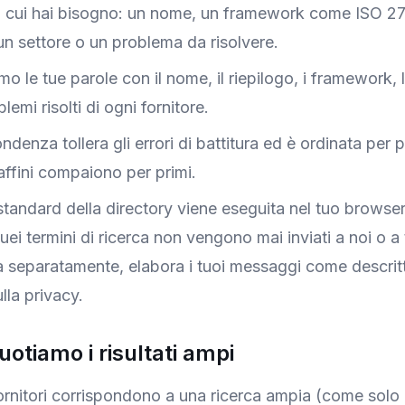
 di cui hai bisogno: un nome, un framework come ISO 2
un settore o un problema da risolvere.
o le tue parole con il nome, il riepilogo, i framework, le
blemi risolti di ogni fornitore.
ndenza tollera gli errori di battitura ed è ordinata per 
ù affini compaiono per primi.
standard della directory viene eseguita nel tuo browser
quei termini di ricerca non vengono mai inviati a noi o a 
ta separatamente, elabora i tuoi messaggi come descritt
lla privacy.
uotiamo i risultati ampi
rnitori corrispondono a una ricerca ampia (come solo