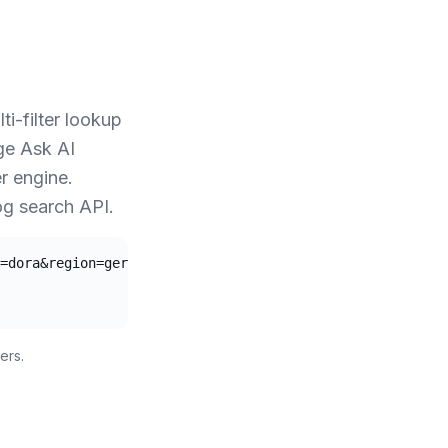
ti-filter lookup
ge Ask AI
r engine.
og search API.
=dora&region=germany&service_type=consulting

ers.