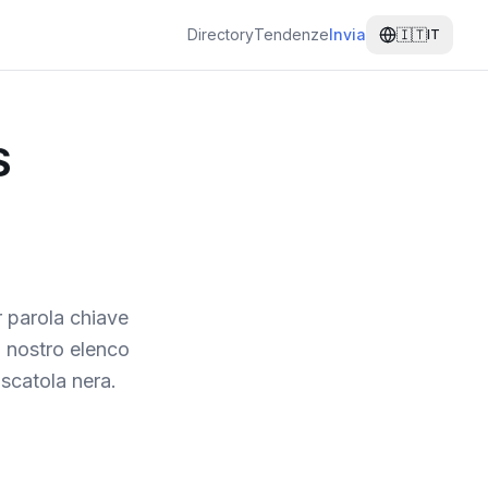
Directory
Tendenze
Invia
🇮🇹
IT
S
r parola chiave
l nostro elenco
 scatola nera.