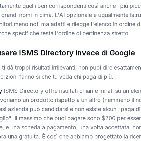
tamente quelli ben corrispondenti così anche i più picco
i grandi nomi in cima. L'AI opzionale è ugualmente istru
nitori meno noti ma adatti e rilegge l'elenco in ordine 
rche specifiche resta l'ordine di pertinenza stretto.
usare ISMS Directory invece di Google
ti dà troppi risultati irrilevanti, non puoi dire esattamen
erzioni fanno sì che tu veda chi paga di più.
y
ISMS Directory offre risultati chiari e mirati su un el
voriamo un prodotto rispetto a un altro (nemmeno il n
iasi azienda può candidarsi e non esiste alcun "paga di
eglio". Il massimo che puoi pagare sono $200 per esse
e, e una scheda a pagamento, una volta accettata, no
ra una gratuita. È così che abbiamo progettato la rice