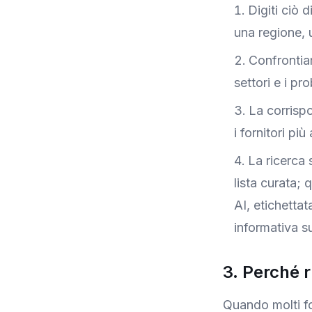
Digiti ciò
una regione, 
Confrontiam
settori e i pro
La corrispo
i fornitori pi
La ricerca 
lista curata; 
AI, etichetta
informativa su
3. Perché r
Quando molti fo