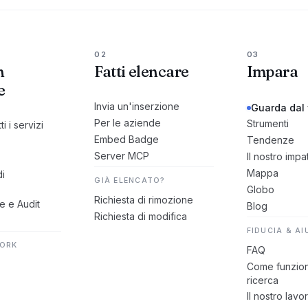
02
03
n
Fatti elencare
Impara
e
Invia un'inserzione
Guarda dal 
Per le aziende
Strumenti
ti i servizi
Embed Badge
Tendenze
Server MCP
Il nostro impa
Mappa
di
GIÀ ELENCATO?
Globo
Richiesta di rimozione
e e Audit
Blog
Richiesta di modifica
FIDUCIA & A
WORK
FAQ
Come funzion
ricerca
Il nostro lavo