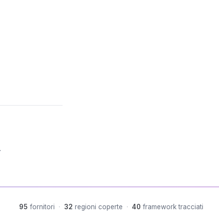
.
95
fornitori
·
32
regioni coperte
·
40
framework tracciati