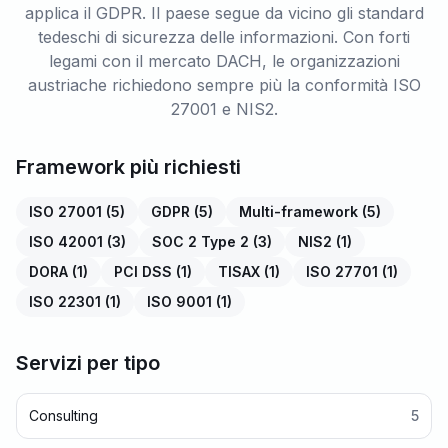
applica il GDPR. Il paese segue da vicino gli standard
tedeschi di sicurezza delle informazioni. Con forti
legami con il mercato DACH, le organizzazioni
austriache richiedono sempre più la conformità ISO
27001 e NIS2.
Framework più richiesti
ISO 27001
(
5
)
GDPR
(
5
)
Multi-framework
(
5
)
ISO 42001
(
3
)
SOC 2 Type 2
(
3
)
NIS2
(
1
)
DORA
(
1
)
PCI DSS
(
1
)
TISAX
(
1
)
ISO 27701
(
1
)
ISO 22301
(
1
)
ISO 9001
(
1
)
Servizi per tipo
Consulting
5