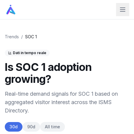
Trends
/
SOC 1
Dati in tempo reale
Is
SOC 1
adoption
growing?
Real-time demand signals for
SOC 1
based on
aggregated visitor interest across the ISMS
Directory.
30d
90d
All time