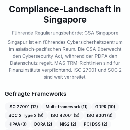
Compliance-Landschaft in
Singapore
Führende Regulierungsbehörde: CSA Singapore
Singapur ist ein führendes Cybersicherheitszentrum
im asiatisch-pazifischen Raum. Die CSA überwacht
den Cybersecurity Act, während der PDPA den
Datenschutz regelt. MAS TRM-Richtlinien sind für
Finanzinstitute verpflichtend. ISO 27001 und SOC 2
sind weit verbreitet.
Gefragte Frameworks
ISO 27001
(
12
)
Multi-framework
(
11
)
GDPR
(
10
)
SOC 2 Type 2
(
9
)
ISO 42001
(
8
)
ISO 9001
(
3
)
HIPAA
(
3
)
DORA
(
2
)
NIS2
(
2
)
PCI DSS
(
2
)