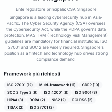
Ente regolatore principale: CSA Singapore
Singapore is a leading cybersecurity hub in Asia-
Pacific. The Cyber Security Agency (CSA) oversees
the Cybersecurity Act, while the PDPA governs data
protection. MAS TRM (Technology Risk Management)
guidelines are mandatory for financial institutions. ISO
27001 and SOC 2 are widely required. Singapore's
position as a fintech and technology hub drives strong
compliance demand.
Framework più richiesti
ISO 27001
(
12
)
Multi-framework
(
11
)
GDPR
(
10
)
SOC 2 Type 2
(
9
)
ISO 42001
(
8
)
ISO 9001
(
3
)
HIPAA
(
3
)
DORA
(
2
)
NIS2
(
2
)
PCI DSS
(
2
)
TISAX
(
2
)
ISO 27701
(
2
)