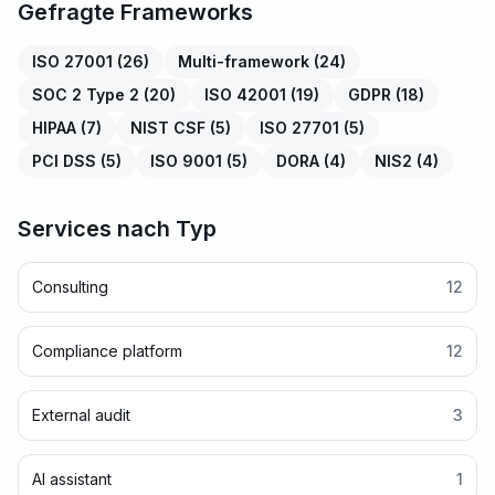
Gefragte Frameworks
ISO 27001
(
26
)
Multi-framework
(
24
)
SOC 2 Type 2
(
20
)
ISO 42001
(
19
)
GDPR
(
18
)
HIPAA
(
7
)
NIST CSF
(
5
)
ISO 27701
(
5
)
PCI DSS
(
5
)
ISO 9001
(
5
)
DORA
(
4
)
NIS2
(
4
)
Services nach Typ
Consulting
12
Compliance platform
12
External audit
3
AI assistant
1