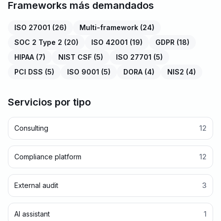
Frameworks más demandados
ISO 27001
(
26
)
Multi-framework
(
24
)
SOC 2 Type 2
(
20
)
ISO 42001
(
19
)
GDPR
(
18
)
HIPAA
(
7
)
NIST CSF
(
5
)
ISO 27701
(
5
)
PCI DSS
(
5
)
ISO 9001
(
5
)
DORA
(
4
)
NIS2
(
4
)
Servicios por tipo
Consulting
12
Compliance platform
12
External audit
3
AI assistant
1