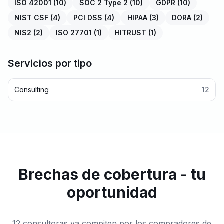
ISO 42001
(
10
)
SOC 2 Type 2
(
10
)
GDPR
(
10
)
NIST CSF
(
4
)
PCI DSS
(
4
)
HIPAA
(
3
)
DORA
(
2
)
NIS2
(
2
)
ISO 27701
(
1
)
HITRUST
(
1
)
Servicios por tipo
Consulting
12
Brechas de cobertura - tu
oportunidad
12 consultoras ya compiten por los compradores de