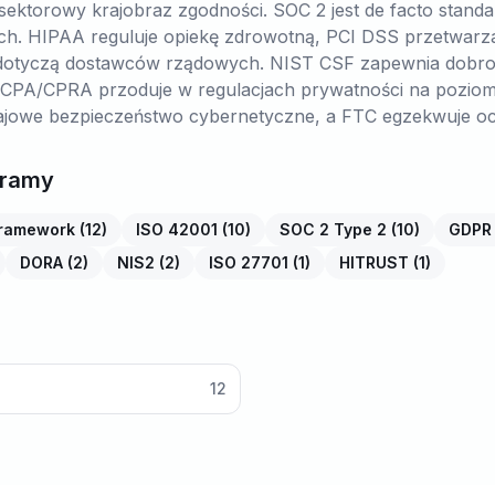
ektorowy krajobraz zgodności. SOC 2 jest de facto standa
ch. HIPAA reguluje opiekę zdrowotną, PCI DSS przetwarzan
yczą dostawców rządowych. NIST CSF zapewnia dobrow
CPA/CPRA przoduje w regulacjach prywatności na pozio
ajowe bezpieczeństwo cybernetyczne, a FTC egzekwuje o
 ramy
framework
(
12
)
ISO 42001
(
10
)
SOC 2 Type 2
(
10
)
GDPR
DORA
(
2
)
NIS2
(
2
)
ISO 27701
(
1
)
HITRUST
(
1
)
12