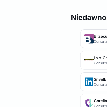
Niedawno 
Bitsec
Consult
i.s.c. 
Consult
SrivelE
Consult
Coreli
Consult