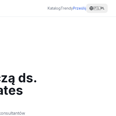
Katalog
Trendy
Prześlij
🇵🇱
PL
zą ds.
ates
 konsultantów