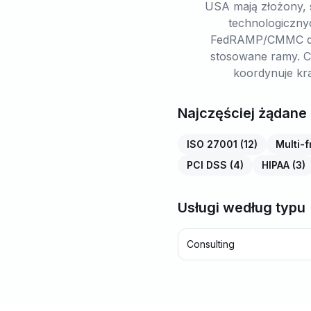
USA mają złożony, s
technologiczny
FedRAMP/CMMC dot
stosowane ramy. C
koordynuje kr
Najczęściej żądane
ISO 27001
(
12
)
Multi-
PCI DSS
(
4
)
HIPAA
(
3
)
Usługi według typu
Consulting