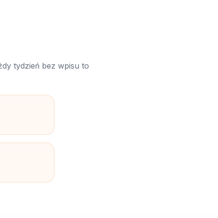
a
żdy tydzień bez wpisu to