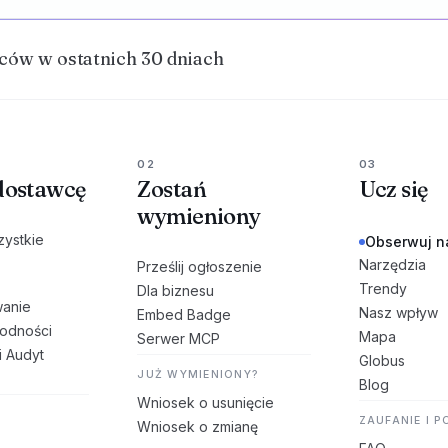
ów w ostatnich 30 dniach
02
03
dostawcę
Zostań
Ucz się
wymieniony
zystkie
Obserwuj n
Narzędzia
Prześlij ogłoszenie
Trendy
Dla biznesu
anie
Nasz wpływ
Embed Badge
godności
Mapa
Serwer MCP
i Audyt
Globus
JUŻ WYMIENIONY?
Blog
Wniosek o usunięcie
ZAUFANIE I 
Wniosek o zmianę