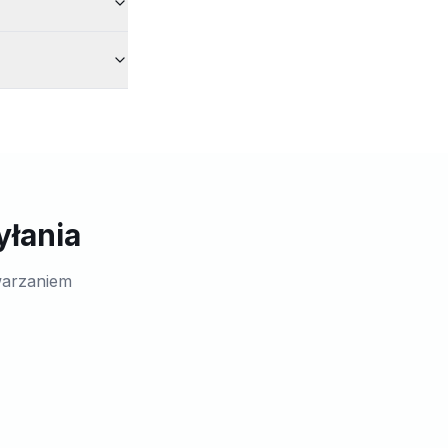
yłania
warzaniem