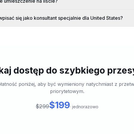
e umieszczenie na liście?
pisać się jako konsultant specjalnie dla United States?
aj dostęp do szybkiego przes
łatność poniżej, aby być wymieniony natychmiast z przet
priorytetowym.
$199
$299
·
jednorazowo