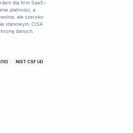
rdem dla firm SaaS i
ie płatności, a
olne, ale szeroko
mie stanowym. CISA
chronę danych.
(
10
)
NIST CSF
(
4
)