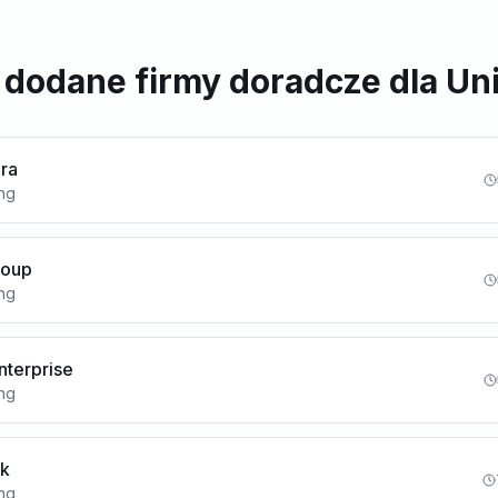
dodane firmy doradcze dla Uni
ura
ing
Group
ing
nterprise
ing
nk
ing