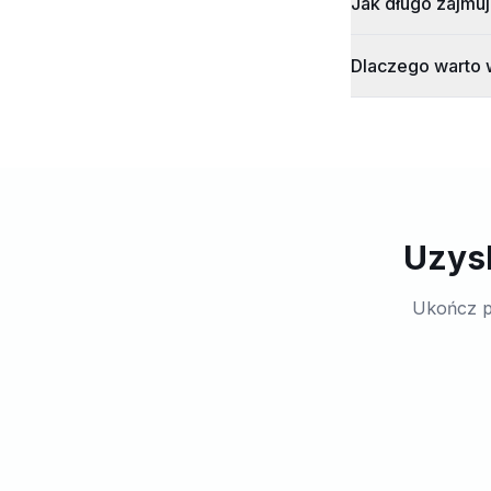
Jak długo zajmuj
Dlaczego warto w
Uzysk
Ukończ p