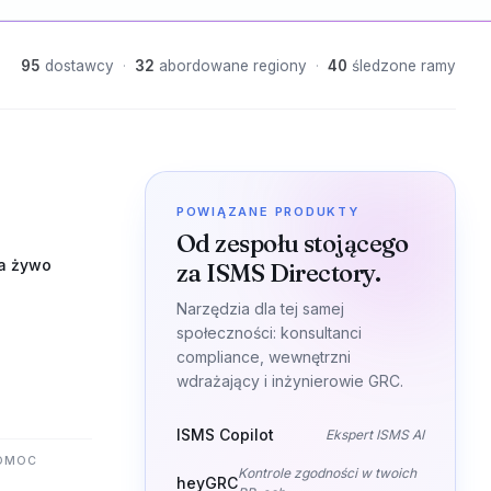
95
dostawcy
·
32
abordowane regiony
·
40
śledzone ramy
POWIĄZANE PRODUKTY
Od zespołu stojącego
a żywo
za ISMS Directory.
Narzędzia dla tej samej
społeczności: konsultanci
compliance, wewnętrzni
wdrażający i inżynierowie GRC.
ISMS Copilot
Ekspert ISMS AI
POMOC
Kontrole zgodności w twoich
heyGRC