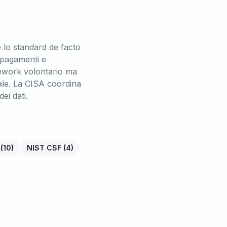
 lo standard de facto
 pagamenti e
ework volontario ma
ale. La CISA coordina
ei dati.
(
10
)
NIST CSF
(
4
)