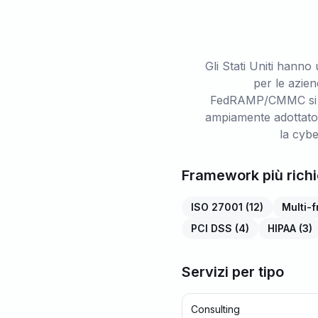
Gli Stati Uniti hann
per le azie
FedRAMP/CMMC si ap
ampiamente adottato.
la cybe
Framework più richi
ISO 27001
(
12
)
Multi-
PCI DSS
(
4
)
HIPAA
(
3
)
Servizi per tipo
Consulting