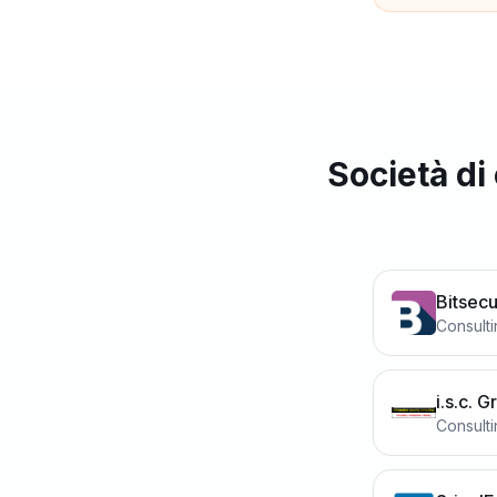
Società di
Bitsec
Consult
i.s.c. 
Consult