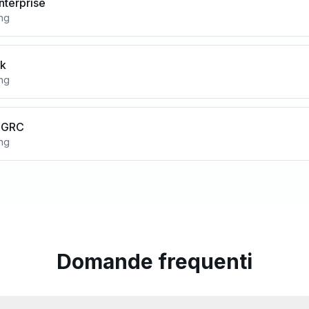
nterprise
ing
nk
ing
 GRC
ing
Domande frequenti