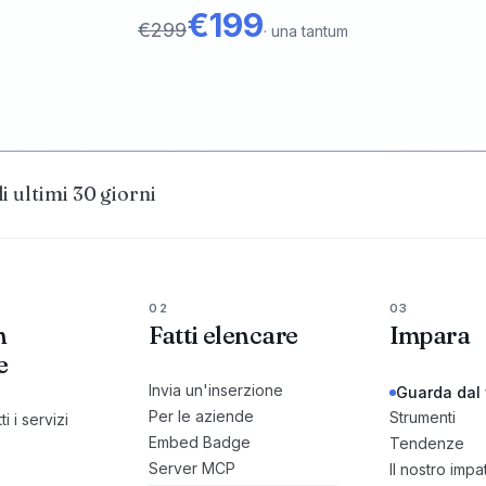
€199
€299
·
una tantum
li ultimi 30 giorni
02
03
n
Fatti elencare
Impara
e
Invia un'inserzione
Guarda dal 
Per le aziende
Strumenti
ti i servizi
Embed Badge
Tendenze
Server MCP
Il nostro impa