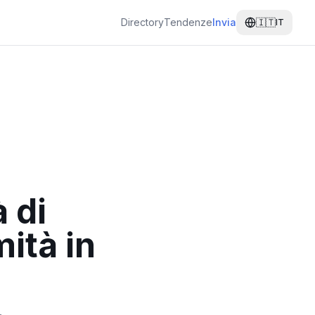
Directory
Tendenze
Invia
🇮🇹
IT
à di
ità in