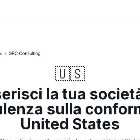
es
/
GRC Consulting
🇺🇸
erisci la tua societ
lenza sulla conform
United States