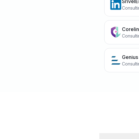
SrivelE
Consult
Coreli
Consult
Genius
Consult