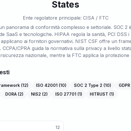
States
Ente regolatore principale: CISA / FTC
o un panorama di conformità complesso e settoriale. SOC 2 è
nde SaaS e tecnologiche. HIPAA regola la sanità, PCI DSS i
plicano ai fornitori governativi. NIST CSF offre un fram
 CCPA/CPRA guida la normativa sulla privacy a livello stat
rsicurezza nazionale, mentre la FTC applica la protezione d
esti
framework
(
12
)
ISO 42001
(
10
)
SOC 2 Type 2
(
10
)
GDPR
DORA
(
2
)
NIS2
(
2
)
ISO 27701
(
1
)
HITRUST
(
1
)
12