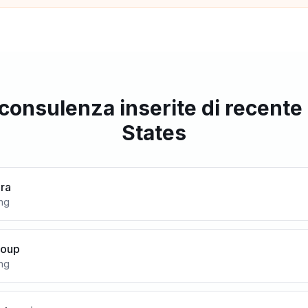
 consulenza inserite di recente
States
ura
ing
Group
ing