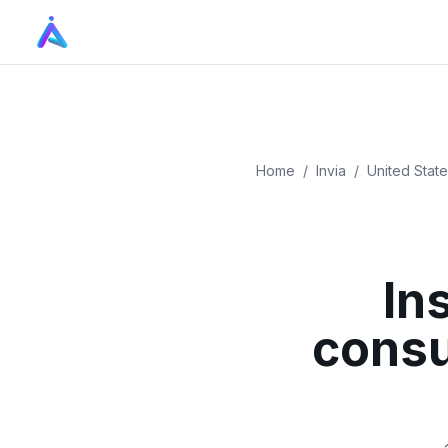
Home
/
Invia
/
United Stat
Ins
consu