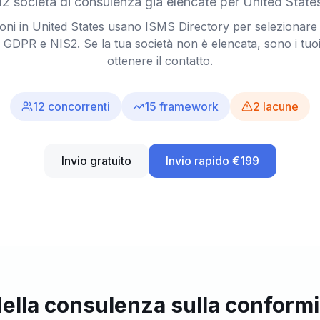
12 società di consulenza già elencate per United State
oni in United States usano ISMS Directory per selezionare
GDPR e NIS2. Se la tua società non è elencata, sono i tuo
ottenere il contatto.
12
concorrenti
15
framework
2
lacune
Invio gratuito
Invio rapido €199
della consulenza sulla conformi