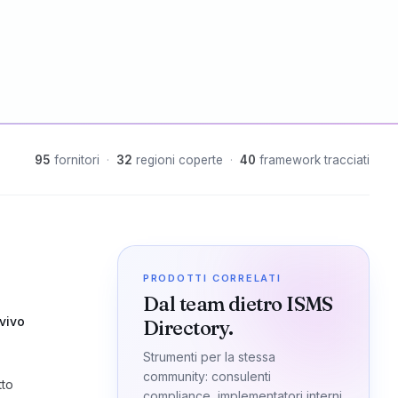
95
fornitori
·
32
regioni coperte
·
40
framework tracciati
PRODOTTI CORRELATI
Dal team dietro ISMS
vivo
Directory.
Strumenti per la stessa
community: consulenti
tto
compliance, implementatori interni