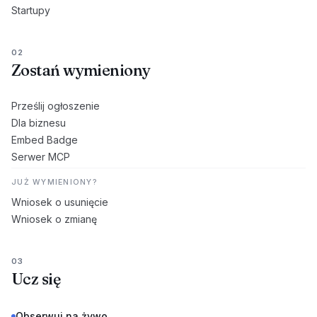
Startupy
02
Zostań wymieniony
Prześlij ogłoszenie
Dla biznesu
Embed Badge
Serwer MCP
JUŻ WYMIENIONY?
Wniosek o usunięcie
Wniosek o zmianę
03
Ucz się
Obserwuj na żywo