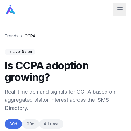
Trends
/
CCPA
Live-Daten
Is
CCPA
adoption
growing?
Real-time demand signals for
CCPA
based on
aggregated visitor interest across the ISMS
Directory.
30d
90d
All time