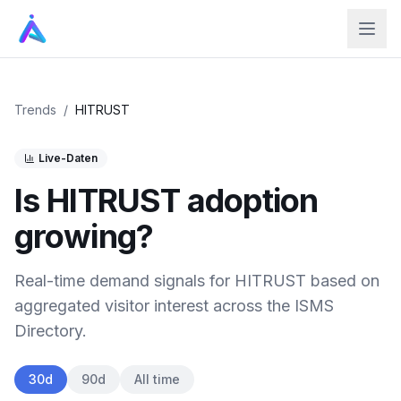
Trends
/
HITRUST
Live-Daten
Is
HITRUST
adoption
growing?
Real-time demand signals for
HITRUST
based on
aggregated visitor interest across the ISMS
Directory.
30d
90d
All time