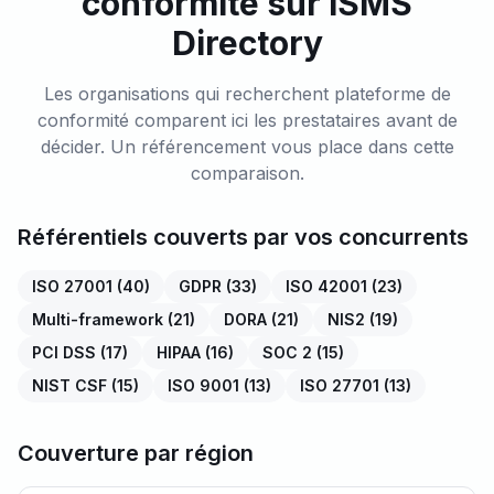
conformité sur ISMS
Directory
Les organisations qui recherchent plateforme de
conformité comparent ici les prestataires avant de
décider. Un référencement vous place dans cette
comparaison.
Référentiels couverts par vos concurrents
ISO 27001
(
40
)
GDPR
(
33
)
ISO 42001
(
23
)
Multi-framework
(
21
)
DORA
(
21
)
NIS2
(
19
)
PCI DSS
(
17
)
HIPAA
(
16
)
SOC 2
(
15
)
NIST CSF
(
15
)
ISO 9001
(
13
)
ISO 27701
(
13
)
Couverture par région