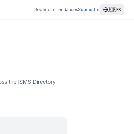
Répertoire
Tendances
Soumettre
🇫🇷
FR
oss the ISMS Directory.