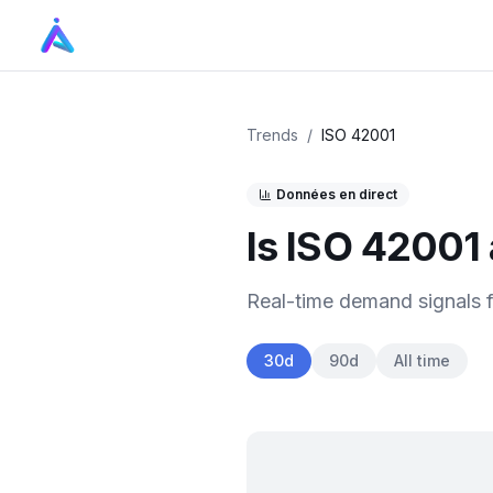
Trends
/
ISO 42001
Données en direct
Is
ISO 42001
Real-time demand signals 
30d
90d
All time