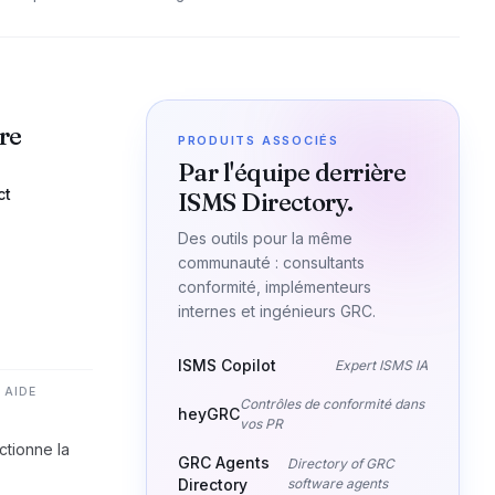
re
PRODUITS ASSOCIÉS
Par l'équipe derrière
ct
ISMS Directory.
Des outils pour la même
communauté : consultants
conformité, implémenteurs
internes et ingénieurs GRC.
ISMS Copilot
Expert ISMS IA
 AIDE
Contrôles de conformité dans
heyGRC
vos PR
tionne la
GRC Agents
Directory of GRC
Directory
software agents