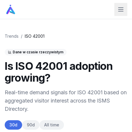
Trends
/
ISO 42001
Dane w czasie rzeczywistym
Is
ISO 42001
adoption
growing?
Real-time demand signals for
ISO 42001
based on
aggregated visitor interest across the ISMS
Directory.
30d
90d
All time