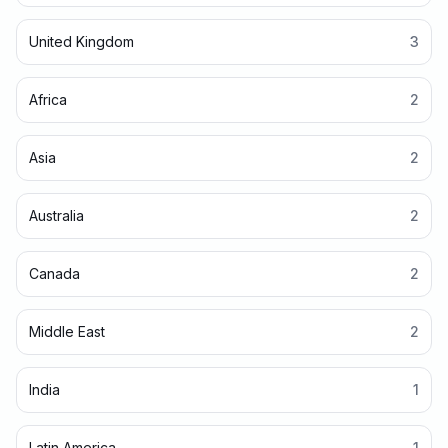
United Kingdom
3
Africa
2
Asia
2
Australia
2
Canada
2
Middle East
2
India
1
Latin America
1