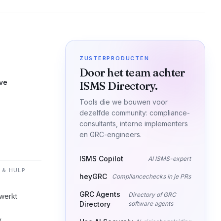
ZUSTERPRODUCTEN
Door het team achter
ive
ISMS Directory.
Tools die we bouwen voor
dezelfde community: compliance-
consultants, interne implementers
en GRC-engineers.
ISMS Copilot
AI ISMS-expert
 & HULP
heyGRC
Compliancechecks in je PRs
GRC Agents
Directory of GRC
werkt
Directory
software agents
y