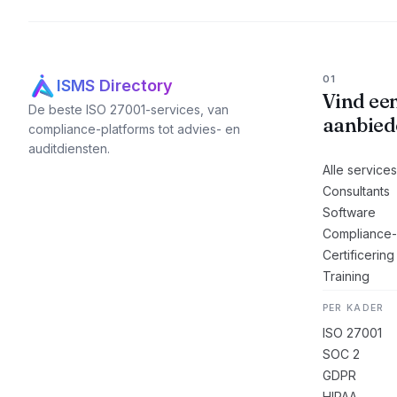
01
ISMS Directory
Vind ee
De beste ISO 27001-services, van
aanbied
compliance-platforms tot advies- en
auditdiensten.
Alle service
Consultants
Software
Compliance-
Certificering
Training
PER KADER
ISO 27001
SOC 2
GDPR
HIPAA