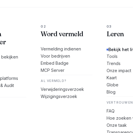
02
03
n
Word vermeld
Leren
er
Vermelding indienen
Bekijk het l
Voor bedrijven
Tools
s bekijken
Embed Badge
Trends
MCP Server
Onze impact
Kaart
platforms
AL VERMELD?
Globe
 & Audit
Verwijderingsverzoek
Blog
Wijzigingsverzoek
VERTROUWEN
FAQ
Hoe zoeken 
Onze taak
Transparenc