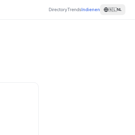
Directory
Trends
Indienen
🇳🇱
NL