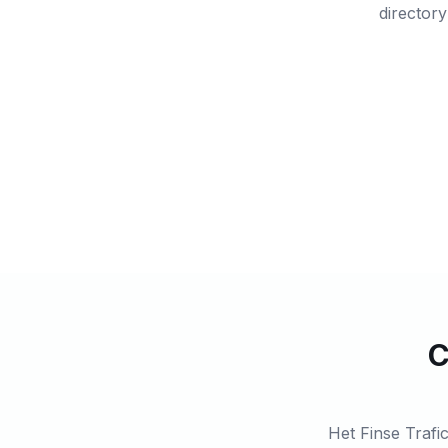
director
C
Het Finse Trafi