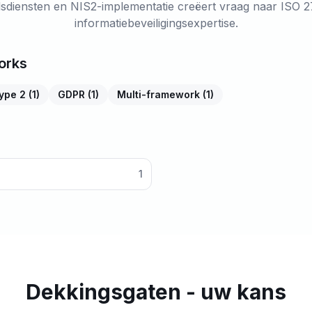
sdiensten en NIS2-implementatie creëert vraag naar ISO 
informatiebeveiligingsexpertise.
orks
ype 2
(
1
)
GDPR
(
1
)
Multi-framework
(
1
)
1
Dekkingsgaten - uw kans