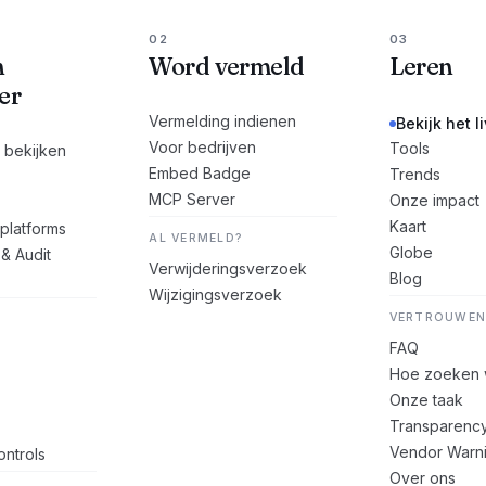
02
03
n
Word vermeld
Leren
er
Vermelding indienen
Bekijk het l
Voor bedrijven
Tools
s bekijken
Embed Badge
Trends
MCP Server
Onze impact
Kaart
platforms
AL VERMELD?
Globe
 & Audit
Verwijderingsverzoek
Blog
Wijzigingsverzoek
VERTROUWEN
FAQ
Hoe zoeken 
Onze taak
Transparenc
Vendor Warn
ntrols
Over ons