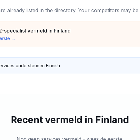
are already listed in the directory. Your competitors may b
-specialist vermeld in Finland
erste
→
services ondersteunen Finnish
Recent vermeld in Finland
Nog geen services vermeld - wees de eerste.