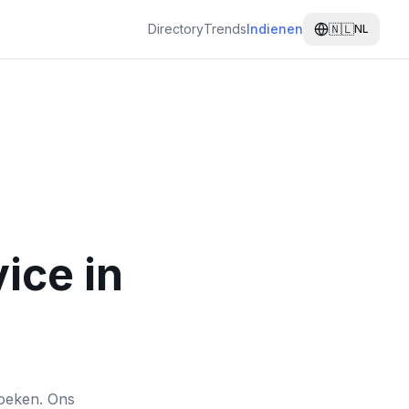
Directory
Trends
Indienen
🇳🇱
NL
ice in
zoeken. Ons