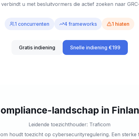
y verbindt u met besluitvormers die actief zoeken naar GRC-
1
concurrenten
4
frameworks
1
hiaten
Gratis indiening
Snelle indiening €199
ompliance-landschap in Finla
Leidende toezichthouder: Traficom
com houdt toezicht op cybersecurityregulering. Een sterke f