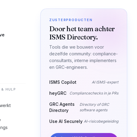
ZUSTERPRODUCTEN
Door het team achter
ive
ISMS Directory.
Tools die we bouwen voor
dezelfde community: compliance-
consultants, interne implementers
en GRC-engineers.
ISMS Copilot
AI ISMS-expert
 & HULP
heyGRC
Compliancechecks in je PRs
GRC Agents
Directory of GRC
werkt
Directory
software agents
y
Use AI Securely
AI-risicobegeleiding
ings