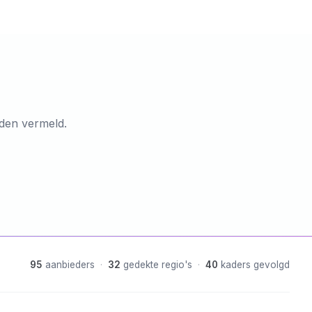
rden vermeld.
95
aanbieders
·
32
gedekte regio's
·
40
kaders gevolgd