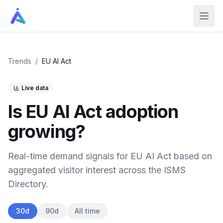
Trends
/
EU AI Act
Live data
Is
EU AI Act
adoption
growing?
Real-time demand signals for
EU AI Act
based on
aggregated visitor interest across the ISMS
Directory.
30d
90d
All time