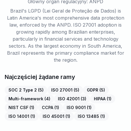
Główny organ regulacyjny: ANPD
Brazil's LGPD (Lei Geral de Proteção de Dados) is
Latin America's most comprehensive data protection
law, enforced by the ANPD. ISO 27001 adoption is
growing rapidly among Brazilian enterprises,
particularly in financial services and technology
sectors. As the largest economy in South America,
Brazil represents the primary compliance market for
the region.
Najczęściej żądane ramy
SOC 2 Type 2
(
5
)
ISO 27001
(
5
)
GDPR
(
5
)
Multi-framework
(
4
)
ISO 42001
(
3
)
HIPAA
(
1
)
NIST CSF
(
1
)
CCPA
(
1
)
ISO 9001
(
1
)
ISO 14001
(
1
)
ISO 45001
(
1
)
ISO 13485
(
1
)