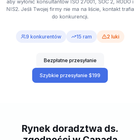
aby wyłonić konsultantów ISO 27001, SOC 2, RODO i
NIS2. Jeśli Twojej firmy nie ma na liście, kontakt trafia
do konkurencji.
9
konkurentów
15
ram
2
luki
Bezpłatne przesyłanie
Szybkie przesyłanie $199
Rynek doradztwa ds.
zgodności w Canada