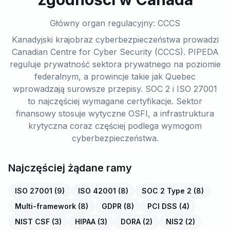
Główny organ regulacyjny: CCCS
Kanadyjski krajobraz cyberbezpieczeństwa prowadzi
Canadian Centre for Cyber Security (CCCS). PIPEDA
reguluje prywatność sektora prywatnego na poziomie
federalnym, a prowincje takie jak Quebec
wprowadzają surowsze przepisy. SOC 2 i ISO 27001
to najczęściej wymagane certyfikacje. Sektor
finansowy stosuje wytyczne OSFI, a infrastruktura
krytyczna coraz częściej podlega wymogom
cyberbezpieczeństwa.
Najczęściej żądane ramy
ISO 27001
(
9
)
ISO 42001
(
8
)
SOC 2 Type 2
(
8
)
Multi-framework
(
8
)
GDPR
(
8
)
PCI DSS
(
4
)
NIST CSF
(
3
)
HIPAA
(
3
)
DORA
(
2
)
NIS2
(
2
)