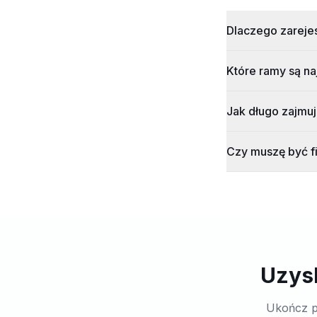
Dlaczego zarejes
Które ramy są n
Jak długo zajmuj
Czy muszę być f
Uzysk
Ukończ p