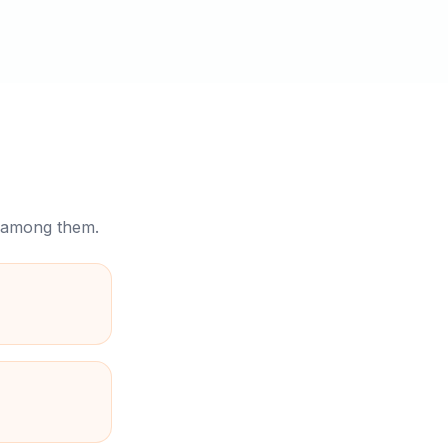
a
e among them.