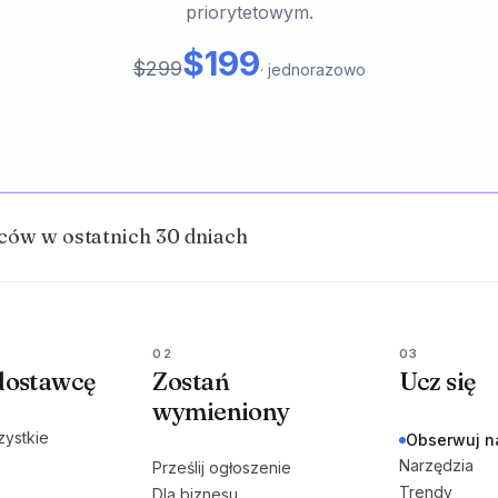
priorytetowym.
$199
$299
·
jednorazowo
ów w ostatnich 30 dniach
02
03
dostawcę
Zostań
Ucz się
wymieniony
zystkie
Obserwuj n
Narzędzia
Prześlij ogłoszenie
Trendy
Dla biznesu