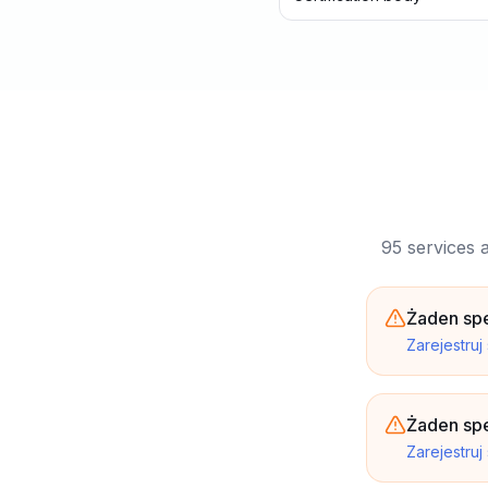
95 services 
Żaden sp
Zarejestruj
Żaden spe
Zarejestruj