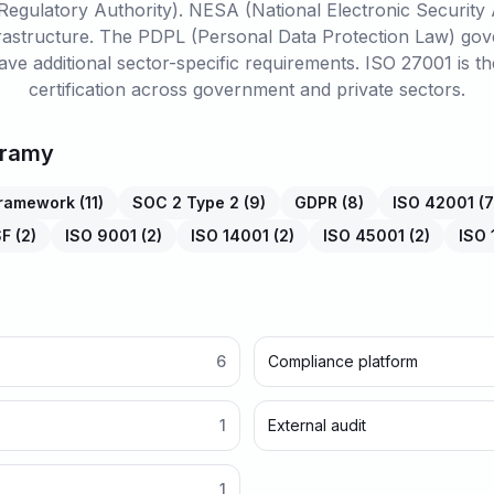
Regulatory Authority). NESA (National Electronic Security 
infrastructure. The PDPL (Personal Data Protection Law) gov
ve additional sector-specific requirements. ISO 27001 is 
certification across government and private sectors.
 ramy
framework
(
11
)
SOC 2 Type 2
(
9
)
GDPR
(
8
)
ISO 42001
(
7
SF
(
2
)
ISO 9001
(
2
)
ISO 14001
(
2
)
ISO 45001
(
2
)
ISO
6
Compliance platform
1
External audit
1