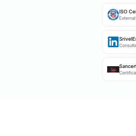
ISO Cer
External
SrivelE
Consult
Sancer
Certific