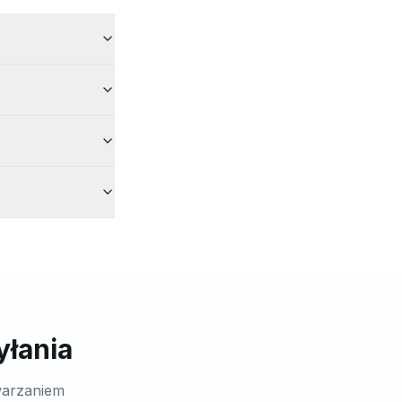
yłania
warzaniem