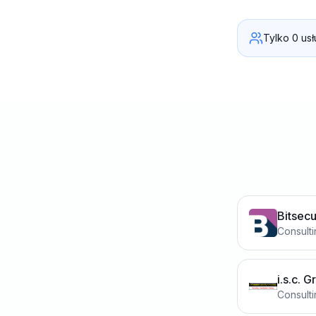
Tylko 0 usł
Bitsec
Consult
i.s.c. 
Consult