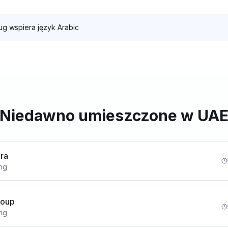
ug wspiera język Arabic
Niedawno umieszczone w UA
ura
ing
Group
ing