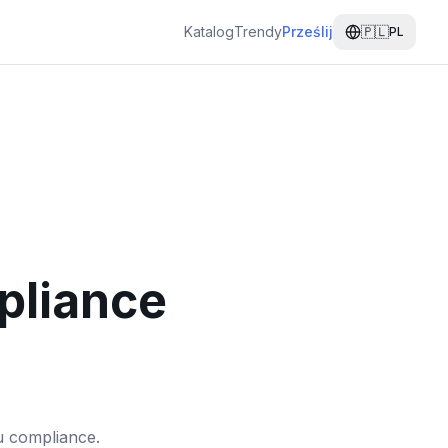
Katalog
Trendy
Prześlij
🇵🇱
PL
pliance
u compliance.