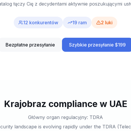
talog łączy Cię z decydentami aktywnie poszukującymi us
12
konkurentów
19
ram
2
luki
Bezpłatne przesyłanie
Szybkie przesyłanie $199
Krajobraz compliance w UAE
Główny organ regulacyjny: TDRA
urity landscape is evolving rapidly under the TDRA (Tel