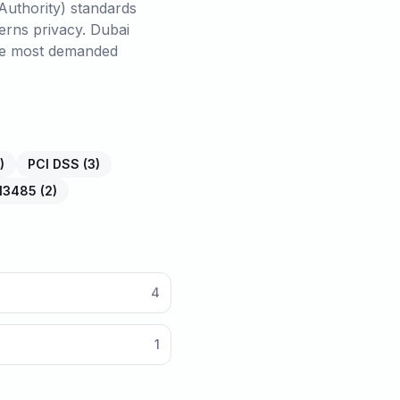
Authority) standards
erns privacy. Dubai
the most demanded
)
PCI DSS
(
3
)
 13485
(
2
)
4
1