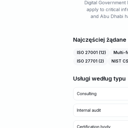
Digital Government 
apply to critical 
and Abu Dhabi ha
Najczęściej żądane
ISO 27001
(
12
)
Multi-
ISO 27701
(
2
)
NIST C
Usługi według typu
Consulting
Internal audit
Certification body