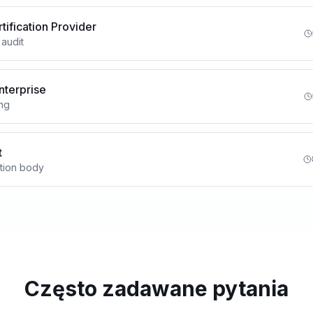
tification Provider
 audit
nterprise
ing
t
ation body
Często zadawane pytania