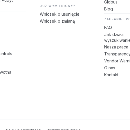
i Audyt
Globus
JUŻ WYMIENIONY?
Blog
Wniosek o usunięcie
ZAUFANIE I 
Wniosek o zmianę
FAQ
Jak działa
wyszukiwani
Nasza praca
ntrols
Transparenc
Vendor Warn
O nas
owotna
Kontakt