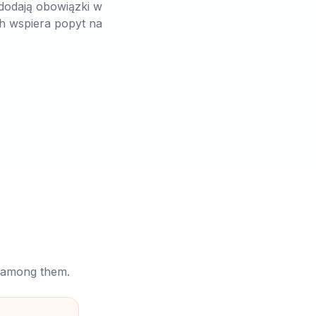
 dodają obowiązki w
ch wspiera popyt na
a
e among them.