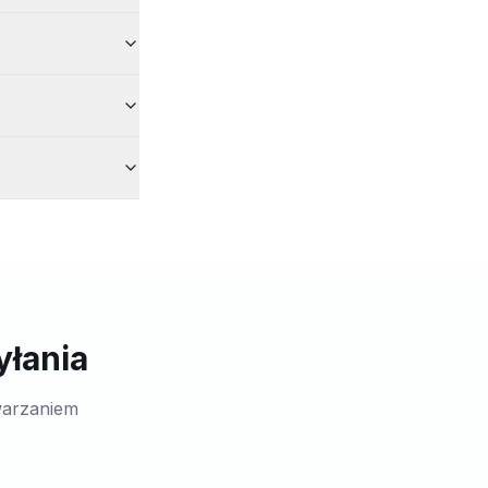
yłania
warzaniem