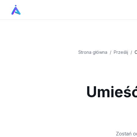
Strona główna
/
Prześlij
/
C
Umieść
Zostań o