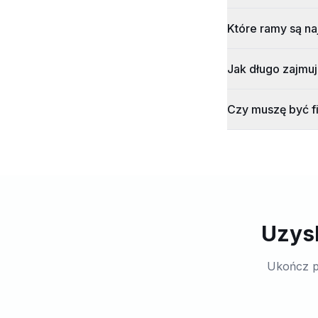
Które ramy są n
Jak długo zajmuj
Czy muszę być f
Uzysk
Ukończ p