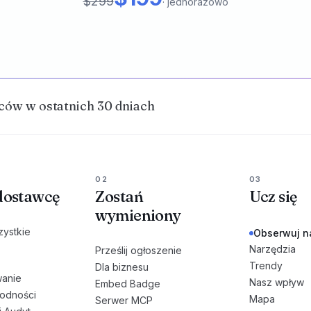
$299
·
jednorazowo
ów w ostatnich 30 dniach
02
03
dostawcę
Zostań
Ucz się
wymieniony
zystkie
Obserwuj n
Narzędzia
Prześlij ogłoszenie
Trendy
Dla biznesu
anie
Nasz wpływ
Embed Badge
godności
Mapa
Serwer MCP