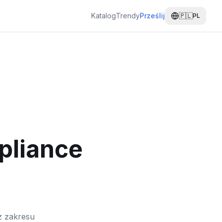
Katalog
Trendy
Prześlij
🇵🇱
PL
pliance
z zakresu