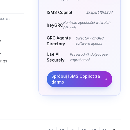
ISMS Copilot
Ekspert ISMS AI
POMOC
Kontrole zgodności w twoich
heyGRC
PR-ach
GRC Agents
Directory of GRC
e
Directory
software agents
y
Use AI
Przewodnik dotyczący
Securely
zagrożeń AI
ings
Spróbuj ISMS Copilot za
darmo